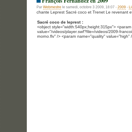
François Fernandez en 2009
Par
Webmestre
le samedi, octobre 3 2009, 18:07 -
2009
-
L
chante Leprest Sacré coco et Trenet Le revenant et
Sacré coco de leprest :
<object style="width:540px;height:315px"> <para
value="/videos/player.swf?file=/videos/2009-franco
momo.flv" /> <param name="quality" value="high" /