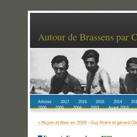
Autour de Brassens par 
Artistes
2017
2016
2015
2014
20
2006
2005
2004
2003
Avant 2003
Accueil
Billets récents
Archives
« Alcyon et Alain en 2009
-
Guy Andre et gérard Cl