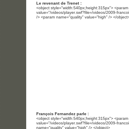
Le revenant de Trenet :
<object style="width:540px;height:315px"> <para
value="/videos/player.swf?file=/videos/2009-francoi
/> <param name="quality" value="high" /> </object
François Fernandez parle :
<object style="width:540px;height:315px"> <para
value="/videos/player.swf?file=/videos/2009-franco
name="quality" value="high" /> </object>