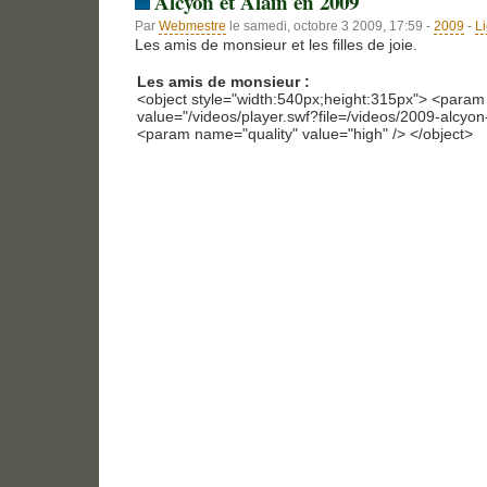
Alcyon et Alain en 2009
Par
Webmestre
le samedi, octobre 3 2009, 17:59 -
2009
-
L
Les amis de monsieur et les filles de joie.
Les amis de monsieur :
<object style="width:540px;height:315px"> <para
value="/videos/player.swf?file=/videos/2009-alcyon-
<param name="quality" value="high" /> </object>