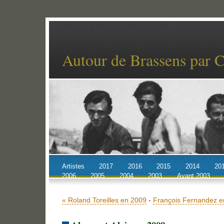
Autour de Brassens par 
Artistes
2017
2016
2015
2014
20
2006
2005
2004
2003
Avant 2003
Accueil
Billets récents
Archives
« Roland Toreilles en 2009
-
François Fernandez e