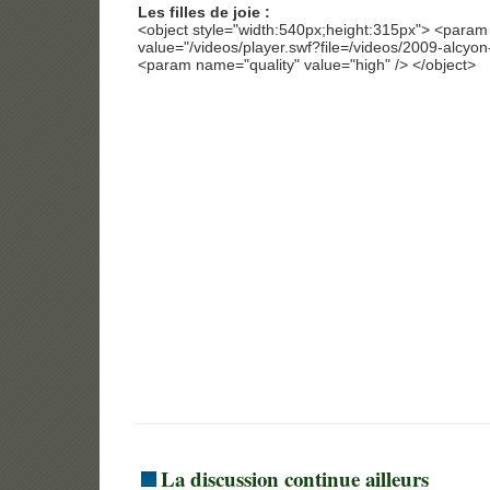
Les filles de joie :
<object style="width:540px;height:315px"> <para
value="/videos/player.swf?file=/videos/2009-alcyon-al
<param name="quality" value="high" /> </object>
La discussion continue ailleurs