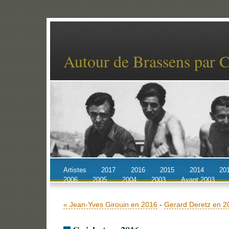
Autour de Brassens par 
Artistes
2017
2016
2015
2014
20
2006
2005
2004
2003
Avant 2003
Accueil
Billets récents
Archives
« Jean-Yves Girouin en 2016
-
Gerard Deretz en 2