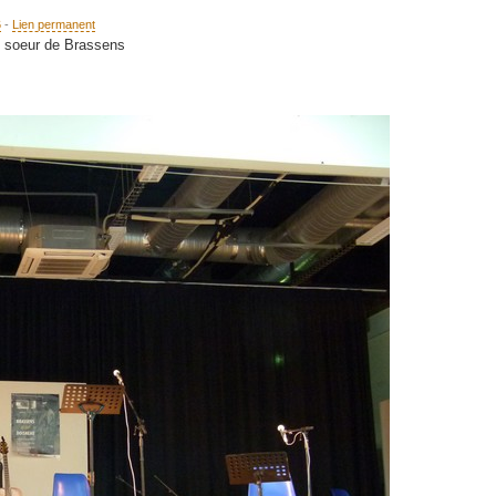
6
-
Lien permanent
 soeur de Brassens