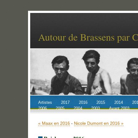
Autour de Brassens par 
Artistes
2017
2016
2015
2014
20
2006
2005
2004
2003
Avant 2003
Accueil
Billets récents
Archives
« Maax en 2016
-
Nicole Dumont en 2016 »