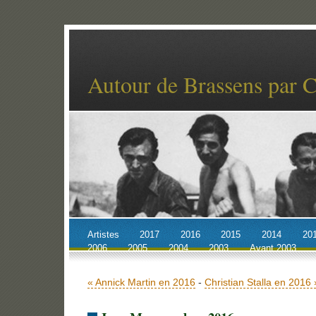
Autour de Brassens par 
Artistes
2017
2016
2015
2014
20
2006
2005
2004
2003
Avant 2003
Accueil
Billets récents
Archives
« Annick Martin en 2016
-
Christian Stalla en 2016 