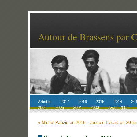
Autour de Brassens par 
Artistes
2017
2016
2015
2014
20
2006
2005
2004
2003
Avant 2003
Accueil
Billets récents
Archives
« Michel Pauzié en 2016
-
Jacquie Evrard en 2016