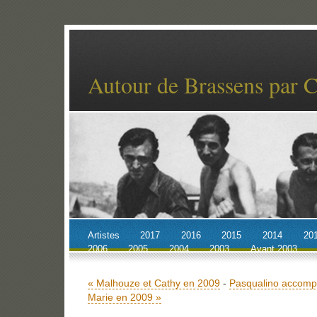
Autour de Brassens par 
Artistes
2017
2016
2015
2014
20
2006
2005
2004
2003
Avant 2003
Accueil
Billets récents
Archives
« Malhouze et Cathy en 2009
-
Pasqualino accomp
Marie en 2009 »