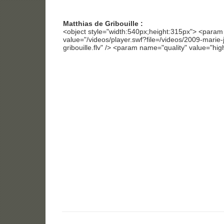
Matthias de Gribouille :
<object style="width:540px;height:315px"> <para
value="/videos/player.swf?file=/videos/2009-marie-
gribouille.flv" /> <param name="quality" value="high