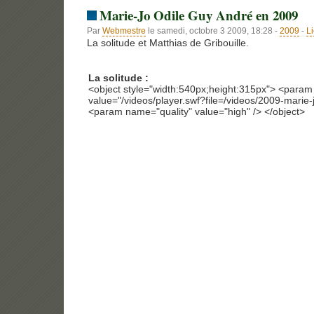
Marie-Jo Odile Guy André en 2009
Par
Webmestre
le samedi, octobre 3 2009, 18:28 -
2009
-
L
La solitude et Matthias de Gribouille.
La solitude :
<object style="width:540px;height:315px"> <para
value="/videos/player.swf?file=/videos/2009-marie-j
<param name="quality" value="high" /> </object>