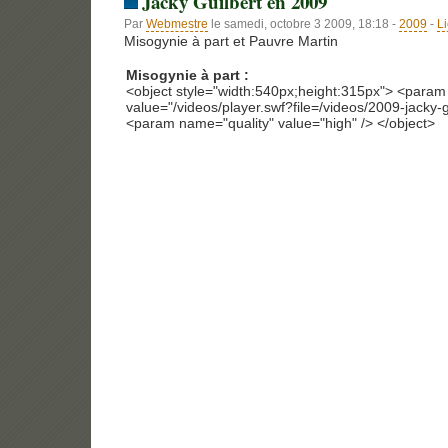
Jacky Guilbert en 2009
Par
Webmestre
le samedi, octobre 3 2009, 18:18 -
2009
-
L
Misogynie à part et Pauvre Martin
Misogynie à part :
<object style="width:540px;height:315px"> <para
value="/videos/player.swf?file=/videos/2009-jacky-g
<param name="quality" value="high" /> </object>