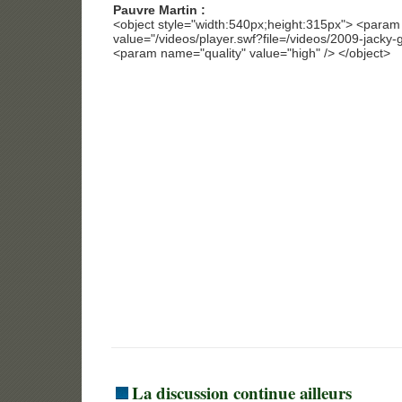
Pauvre Martin :
<object style="width:540px;height:315px"> <para
value="/videos/player.swf?file=/videos/2009-jacky-gu
<param name="quality" value="high" /> </object>
La discussion continue ailleurs