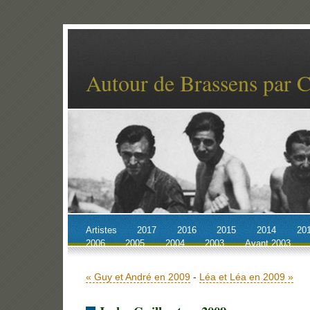
Autour de Brassens par 
Artistes
2017
2016
2015
2014
20
2006
2005
2004
2003
Avant 2003
Accueil
Billets récents
Archives
« Guy et André en 2009
-
Léa et Léa en 2009 »